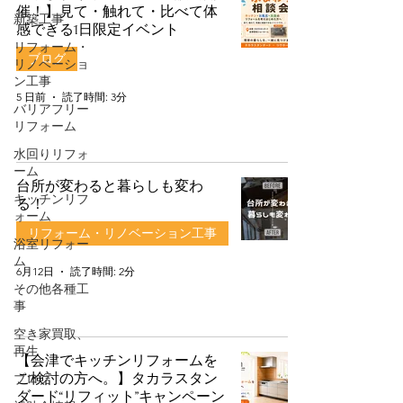
催！】見て・触れて・比べて体
新築工事
感できる1日限定イベント
リフォーム・
ブログ
リノベーショ
ン工事
5 日前
読了時間: 3分
バリアフリー
リフォーム
水回りリフォ
ーム
台所が変わると暮らしも変わ
キッチンリフ
る！
ォーム
リフォーム・リノベーション工事
浴室リフォー
ム
6月12日
読了時間: 2分
その他各種工
事
空き家買取、
再生
【会津でキッチンリフォームを
ブログ
ご検討の方へ。】タカラスタン
ダード“リフィット”キャンペーン