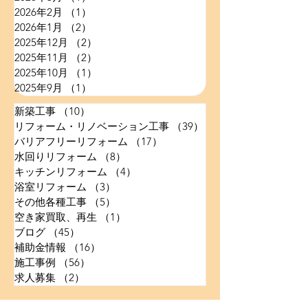
2026年2月
（1）
1件の記事
2026年1月
（2）
2件の記事
2025年12月
（2）
2件の記事
2025年11月
（2）
2件の記事
2025年10月
（1）
1件の記事
2025年9月
（1）
1件の記事
新築工事
（10）
10件の記事
リフォーム・リノベーション工事
（39）
39件の記事
バリアフリーリフォーム
（17）
17件の記事
水回りリフォーム
（8）
8件の記事
キッチンリフォーム
（4）
4件の記事
浴室リフォーム
（3）
3件の記事
その他各種工事
（5）
5件の記事
空き家買取、再生
（1）
1件の記事
ブログ
（45）
45件の記事
補助金情報
（16）
16件の記事
施工事例
（56）
56件の記事
求人募集
（2）
2件の記事