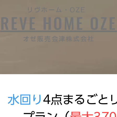
リヴホーム・OZE
REVE HOME OZE
​オゼ販売会津株式会社
水回り
4点まるごと
プラン（
最大37