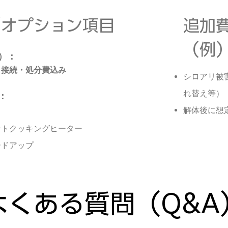
／オプション項目
追加
（例
）：
・接続・処分費込み
シロアリ被
れ替え等）
：
解体後に想
ントクッキングヒーター
ードアップ
よくある質問（Q&A