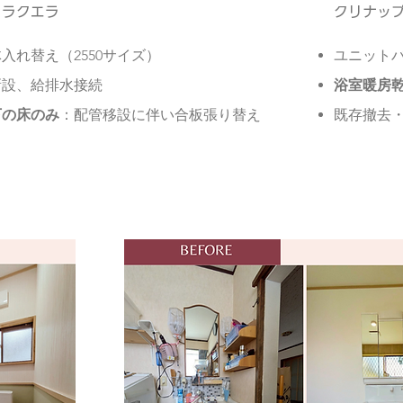
：ラクエラ
​クリナッ
入れ替え（2550サイズ）
ユニットバ
新設、給排水接続
浴室暖房
下の床のみ
：配管移設に伴い合板張り替え
既存撤去