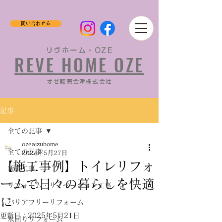
問い合わせる
リヴホーム・OZE
REVE HOME OZE
​オゼ販売会津株式会社
記事
全ての記事
ozeaizuhome
全ての記事
2024年5月27日
【施工事例】トイレリフォ
新築工事
ームで日々の暮らしを快適
リフォーム・リノベーション工事
に
バリアフリーリフォーム
更新日：
2025年5月21日
水回りリフォーム