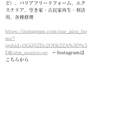
ど）、バリアフリーリフォーム、エク
ステリア、空き家・古民家再生・利活
用、各種修理
https://instagram.com/oze_aizu_ho
me?
igshid=OGQ5ZDc2ODk2ZA%3D%3
D&utm_source=qr
　←Instagramは
こちらから
https://www.facebook.com/oze.aizu
.home
　←Facebookはこちらから
水回りリフォーム
リフォーム・リノベーション工事
バリアフリーリフォーム