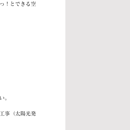
っ！とできる空
い。
工事（太陽光発