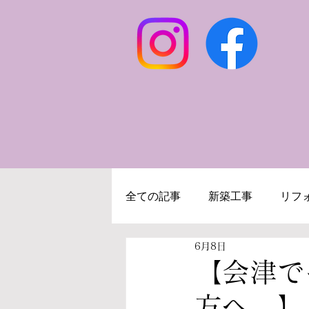
全ての記事
新築工事
リフ
6月8日
キッチンリフォーム
浴室
【会津で
方へ。】
施工事例
求人募集