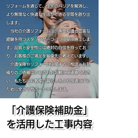
リフォームを通じて、住宅のバリアを解消し、
より無理なく快適な生活ができる空間を創り出
します。
当社の介護リフォームは、専門知識と豊富な
経験を持つスタッフが一つ一つ丁寧に施工しま
す。品質と安全性には絶対の自信を持ってお
り、お客様のご満足を最優先に考えています。
介護保険やリフォームに関するご相談、お見
積りのご依頼はいつでもお気軽にご連絡くださ
い。私たちはお客様の暮らしをより快適にする
ために全力でサポートいたします。
「介護保険補助金」
を活用した工事内容